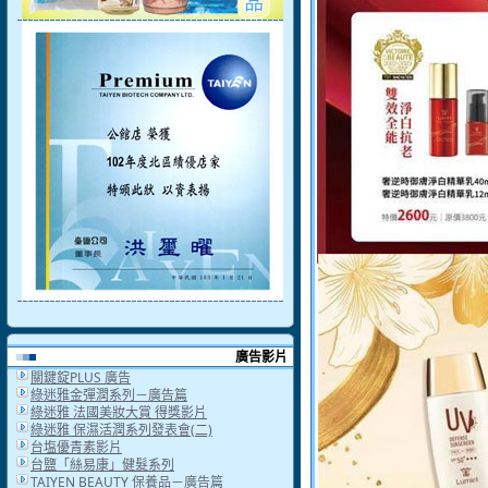
廣告影片
關鍵錠PLUS 廣告
綠迷雅金彈潤系列－廣告篇
綠迷雅 法國美妝大賞 得獎影片
綠迷雅 保濕活潤系列發表會(二)
台塩優青素影片
台鹽「絲易康」健髮系列
TAIYEN BEAUTY 保養品－廣告篇