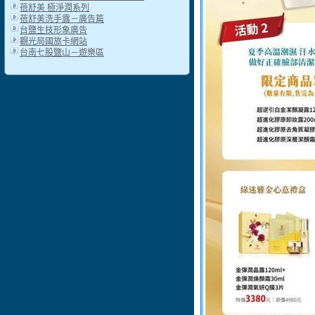
蓓舒美 極淨潤系列
蓓舒美洗手露－廣告篇
台鹽生技形象廣告
觀光局國旅卡網站
台南七股鹽山－遊樂區