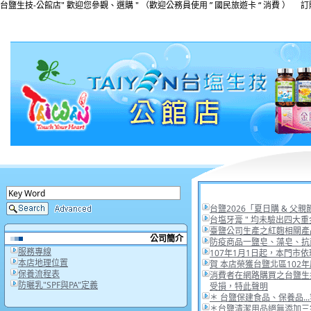
台鹽生技-公館店" 歡迎您參觀、選購 " （歡迎公務員使用 ” 國民旅遊卡 “ 消費 ） 訂購專線:(
台鹽2026「夏日購 & 父
台塩牙膏 " 均未驗出四大重
臺鹽公司生產之紅麴相關產
公司簡介
防疫商品一鹽皂、藻皂、抗
服務專線
107年1月1日起，本門
本店地理位置
賀 本店榮獲台鹽北區102年度
保養流程表
消費者在網路購買之台鹽生
防曬乳"SPF與PA"定義
受損，特此聲明
＊ 台鹽保建食品、保養品..
＊台鹽清潔用品絕無添加三