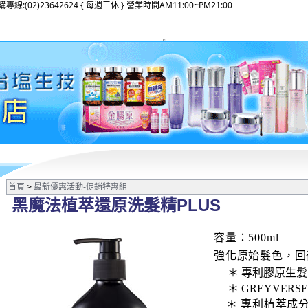
02)23642624 { 每週三休 } 營業時間AM11:00~PM21:00
首頁
>
最新優惠活動-促銷特惠組
黑魔法植萃還原洗髮精PLUS
容量：
500m
l
強化原始髮色，回
＊ 專利膠原生髮
＊
GREYVERSE
＊ 專利植萃成