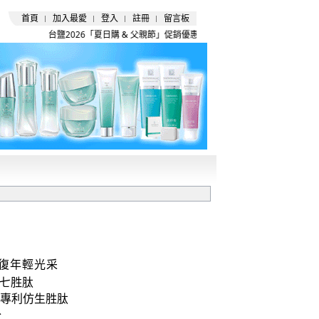
首頁
加入最愛
登入
註冊
留言板
台鹽2026「夏日購 & 父親節」促銷優惠活動開跑囉 !
復年輕光采
七胜
肽
專利仿生胜
肽
分