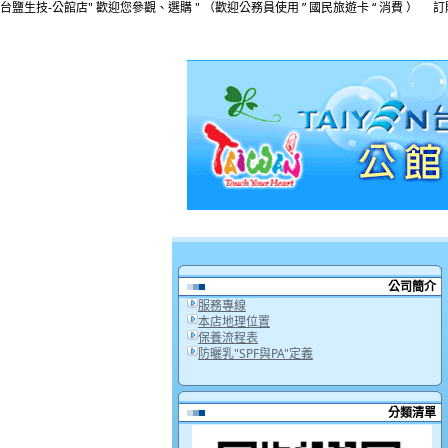
台鹽生技-公館店" 歡迎您參觀、選購 " （歡迎公務員使用 ” 國民旅遊卡 “ 消費 ） 訂購專線:(
公司簡介
服務專線
本店地理位置
保養流程表
防曬乳"SPF與PA"定義
分類清單