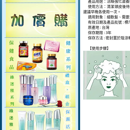
產品用途：活絡強化滋養
使用方法：清潔頭皮後待
建議早晚各使用一次。
適用對象：細軟髮、需要
有效日期及產品批號
:
標
原產地
:
台灣
保存期限
: 3
年
保存方法
:
密封置於陰涼
【使用步驟】