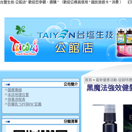
台鹽生技-公館店" 歡迎您參觀、選購 " （歡迎公務員使用 ” 國民旅遊卡 “ 消費 ） 訂購專線:(
首頁
>
最新優惠活動-促銷特
公司簡介
黑魔法強效健
服務專線
本店地理位置
保養流程表
防曬乳"SPF與PA"定義
分類清單