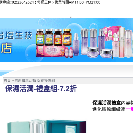
02)23642624 { 每週三休 } 營業時間AM11:00~PM21:00
首頁
>
最新優惠活動-促銷特惠組
保濕活潤-禮盒組-7.2折
保濕活潤禮盒
內容
進化膠原細緻霜
一