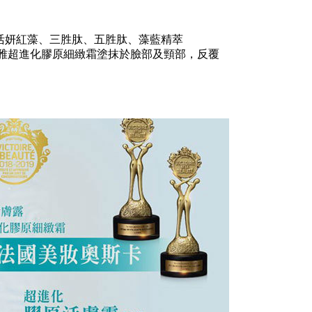
活妍紅藻
、
三胜肽、五胜肽、藻藍精萃
雅超進化膠原細緻霜塗
抹
於臉部及頸部，
反覆