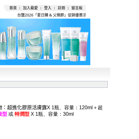
首頁
加入最愛
登入
註冊
留言板
台鹽2026「夏日購 & 父親節」促銷優惠活動開跑囉 !
物：
超進化膠原活膚露
X 1瓶
、
容量：120ml＋
超
般型
或
特潤型
X 1瓶
、
容量：30ml