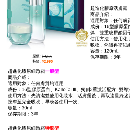
超進化膠原活膚露
商品介紹：
適用對象：任何膚
成份
：
1
6
型膠原蛋
藻
、
雙重玻尿酸因
使用方法：使用化
吸收，然後再塗細
容量：120ml。
原價 :
$ 4,150
保存期限：3年
特價 :
$2,990
超進化膠原細緻霜
一般型
商品介紹：
適用對象：任何膚質均適用
成份
：
16
型膠原蛋白
、
KalloTai
Ⅲ
、
獨創
3
重激活配方
─
雙導
使用方法：先清潔並使用化妝水、活膚露後，
再取適量綠迷
按摩至完全吸收，早晚各使用一次。
容量：30ml
保存期限：3年
超進化膠原細緻霜
特潤型