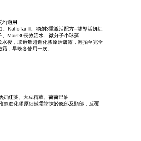
質均適用
白
、
KalloTai
Ⅲ
、
獨創
3
重激活配方
─
雙導活妍紅
子
、Moist30長效活水
、
微分子小球藻
妝水後，取適量超進化膠原活膚露，輕拍至完全
緻霜，早晚各使用一次。
活妍紅藻
、
大豆精萃
、
荷荷巴油
雅超進化膠原細緻霜塗
抹
於臉部及頸部，
反覆