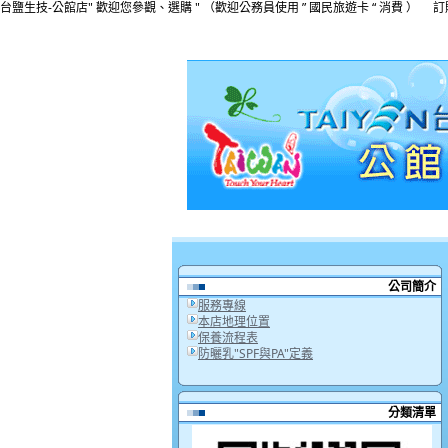
台鹽生技-公館店" 歡迎您參觀、選購 " （歡迎公務員使用 ” 國民旅遊卡 “ 消費 ） 訂購專線:(
公司簡介
服務專線
本店地理位置
保養流程表
防曬乳"SPF與PA"定義
分類清單