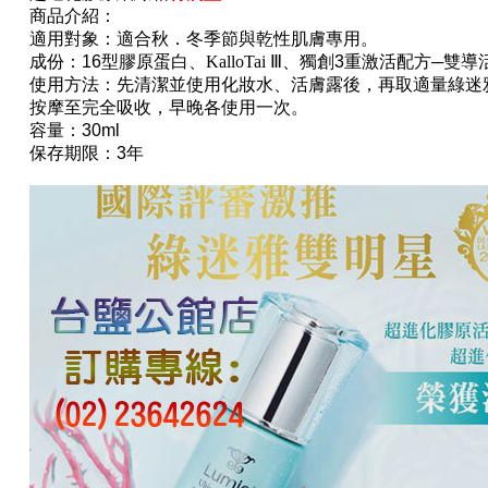
商品介紹：
適用對象：適合秋．冬季節與乾性肌膚專用。
成份
：
16
型膠原蛋白
、
KalloTai
Ⅲ
、
獨創
3
重激活配方
─
雙導
使用方法：先清潔並使用化妝水、活膚露後，
再取適量綠迷
按摩至完全吸收，早晚各使用一次。
容量：30ml
保存期限：3年